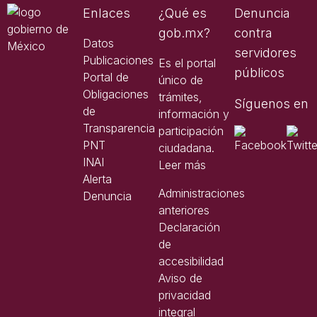
Enlaces
¿Qué es
Denuncia
gob.mx?
contra
Datos
servidores
Publicaciones
Es el portal
públicos
Portal de
único de
Obligaciones
trámites,
Síguenos en
de
información y
Transparencia
participación
PNT
ciudadana.
INAI
Leer más
Alerta
Administraciones
Denuncia
anteriores
Declaración
de
accesibilidad
Aviso de
privacidad
integral