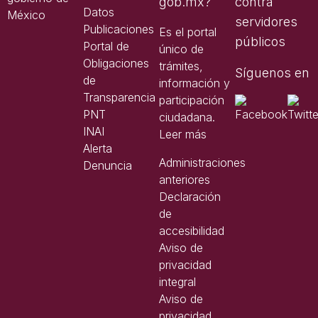
gob.mx?
contra
Datos
servidores
Publicaciones
Es el portal
públicos
Portal de
único de
Obligaciones
trámites,
Síguenos en
de
información y
Transparencia
participación
PNT
ciudadana.
INAI
Leer más
Alerta
Administraciones
Denuncia
anteriores
Declaración
de
accesibilidad
Aviso de
privacidad
integral
Aviso de
privacidad