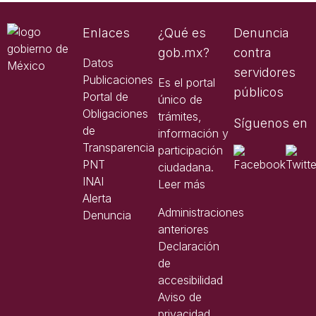
Enlaces
¿Qué es
Denuncia
gob.mx?
contra
Datos
servidores
Publicaciones
Es el portal
públicos
Portal de
único de
Obligaciones
trámites,
Síguenos en
de
información y
Transparencia
participación
PNT
ciudadana.
INAI
Leer más
Alerta
Administraciones
Denuncia
anteriores
Declaración
de
accesibilidad
Aviso de
privacidad