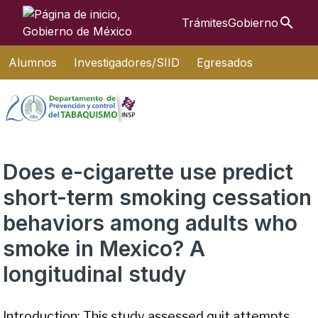
Búsque
Trámites
Gobierno
Interruptor de Navegación
Alumnos
Investigadores/SIID
Egresados
Does e-cigarette use predict
short-term smoking cessation
behaviors among adults who
smoke in Mexico? A
longitudinal study
Introduction: This study assessed quit attempts