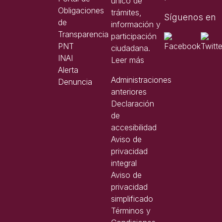
único de
Obligaciones
trámites,
Síguenos en
de
información y
Transparencia
participación
PNT
ciudadana.
INAI
Leer más
Alerta
Administraciones
Denuncia
anteriores
Declaración
de
accesibilidad
Aviso de
privacidad
integral
Aviso de
privacidad
simplificado
Términos y